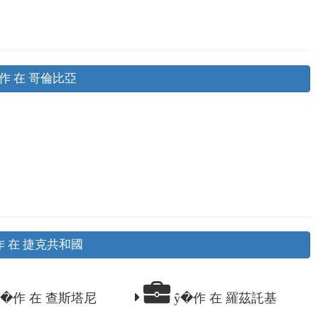
作 在 哥倫比亞
作 在 捷克共和國
ŷ�作 在 查斯塔尼
ŷ�作 在 羅茲託基