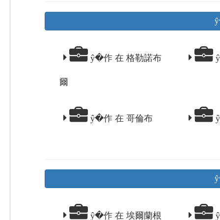
ŷ�作 在 格勒諾布
爾
ŷ�作 在 哥倫布
ŷ�作 在 埃爾蘭根
ŷ