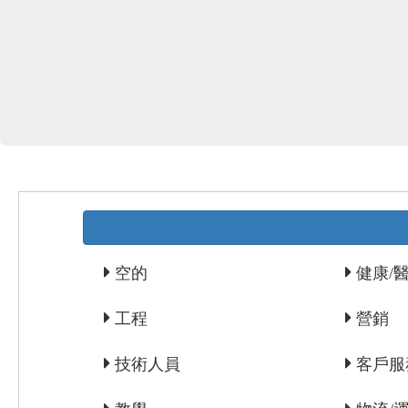
空的
健康/
工程
營銷
技術人員
客戶服