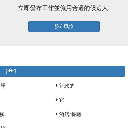
立即發布工作並僱用合適的候選人!
發布職位
ŷ�作
醫學
行政的
它
務
酒店/餐廳