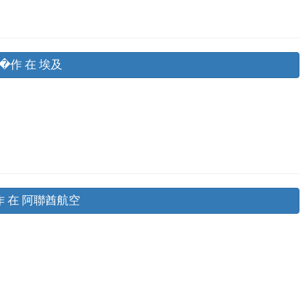
ŷ�作 在 埃及
作 在 阿聯酋航空