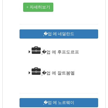
+ 자세히보기
̧�업 에 네덜란드
̧�업 에 후프도르프
̧�업 에 잘트봄멜
̧�업 에 노르웨이