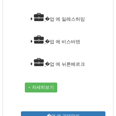
̧�업 에 일레스하임
̧�업 에 비스바덴
̧�업 에 뉘른베르크
+ 자세히보기