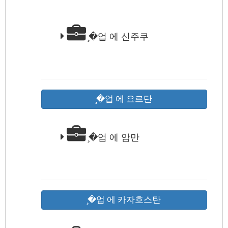
̧�업 에 신주쿠
̧�업 에 요르단
̧�업 에 암만
̧�업 에 카자흐스탄