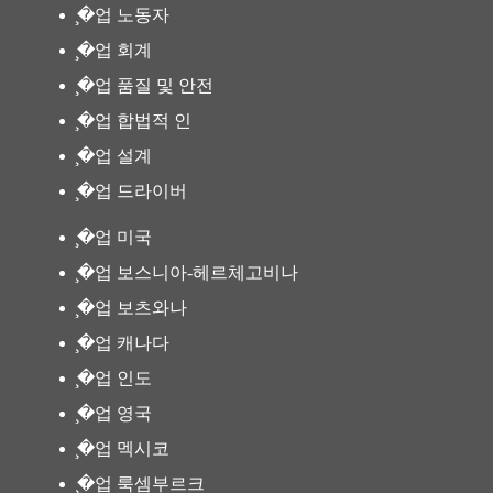
̧�업 노동자
̧�업 회계
̧�업 품질 및 안전
̧�업 합법적 인
̧�업 설계
̧�업 드라이버
̧�업 미국
̧�업 보스니아-헤르체고비나
̧�업 보츠와나
̧�업 캐나다
̧�업 인도
̧�업 영국
̧�업 멕시코
̧�업 룩셈부르크