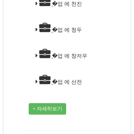
̧�업 에 천진
̧�업 에 청두
̧�업 에 창저우
̧�업 에 선전
+ 자세히보기