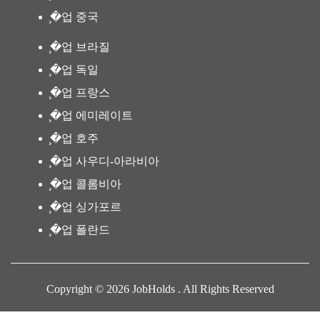
̧�업 중국
̧�업 브라질
̧�업 독일
̧�업 프랑스
̧�업 에미레이트
̧�업 호주
̧�업 사우디-아라비아
̧�업 콜롬비아
̧�업 싱가포르
̧�업 폴란드
Copyright © 2026 JobHolds . All Rights Reserved