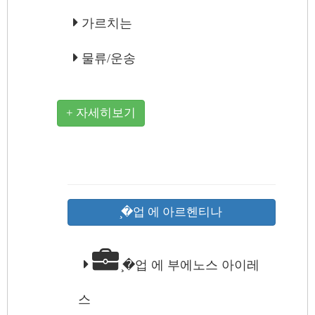
가르치는
물류/운송
+ 자세히보기
̧�업 에 아르헨티나
̧�업 에 부에노스 아이레
스