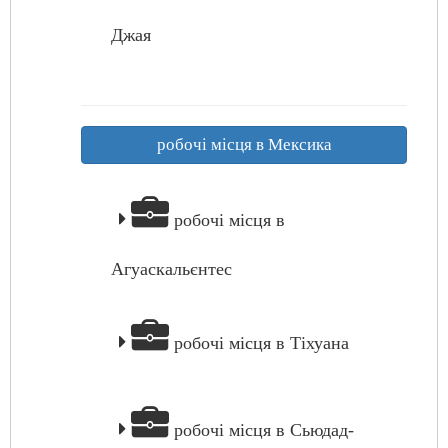
Джая
робочі місця в Мексика
робочі місця в
Агуаскальєнтес
робочі місця в Тіхуана
робочі місця в Сьюдад-