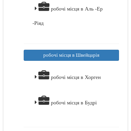
робочі місця в Аль -Ер
-Ріяд
робочі місця в Швейцарія
робочі місця в Хорген
робочі місця в Будрі