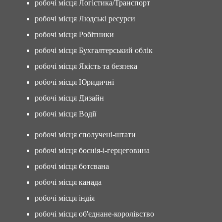
робочі місця Логістика/Транспорт
робочі місця Людські ресурси
робочі місця Робітники
робочі місця Бухгалтерський облік
робочі місця Якість та безпека
робочі місця Юридичні
робочі місця Дизайн
робочі місця Водії
робочі місця сполучені-штати
робочі місця боснія-і-герцеговина
робочі місця ботсвана
робочі місця канада
робочі місця індія
робочі місця об'єднане-королівство