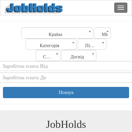
Країна
Місто
Категорія
Підкатегорія
Стать
Досвід
Пошук
JobHolds