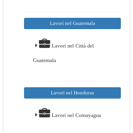
Lavori nel Guatemala
Lavori nel Città del
Guatemala
Lavori nel Honduras
Lavori nel Comayagua