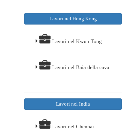
Lavori nel Hong Kong
Lavori nel Kwun Tong
Lavori nel Baia della cava
Lavori nel India
Lavori nel Chennai