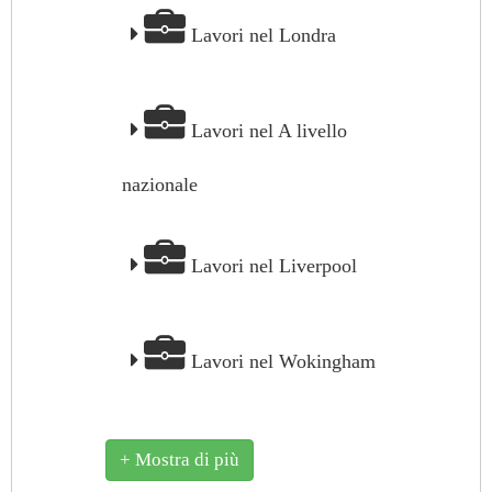
Lavori nel Londra
Lavori nel A livello
nazionale
Lavori nel Liverpool
Lavori nel Wokingham
+ Mostra di più