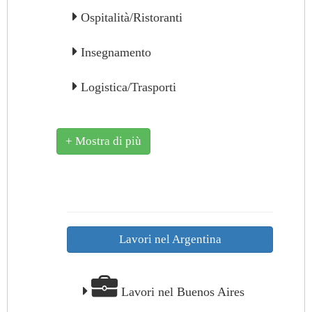
Ospitalità/Ristoranti
Insegnamento
Logistica/Trasporti
+ Mostra di più
Lavori nel Argentina
Lavori nel Buenos Aires