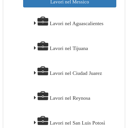
Lavori nel Messico
Lavori nel Aguascalientes
Lavori nel Tijuana
Lavori nel Ciudad Juarez
Lavori nel Reynosa
Lavori nel San Luis Potosì