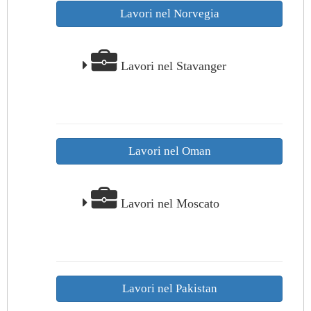
Lavori nel Norvegia
Lavori nel Stavanger
Lavori nel Oman
Lavori nel Moscato
Lavori nel Pakistan