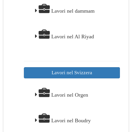
Lavori nel dammam
Lavori nel Al Riyad
Lavori nel Svizzera
Lavori nel Orgen
Lavori nel Boudry