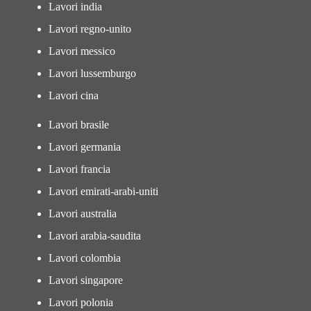
Lavori india
Lavori regno-unito
Lavori messico
Lavori lussemburgo
Lavori cina
Lavori brasile
Lavori germania
Lavori francia
Lavori emirati-arabi-uniti
Lavori australia
Lavori arabia-saudita
Lavori colombia
Lavori singapore
Lavori polonia