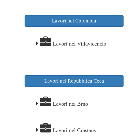
Lavori nel Colombia
Lavori nel Villavicencio
Lavori nel Repubblica Ceca
Lavori nel Brno
Lavori nel Crastany