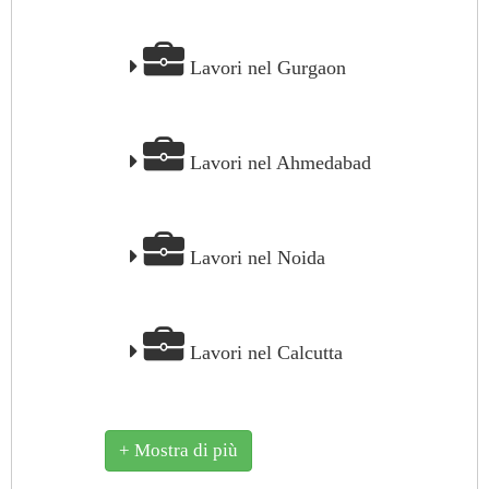
Lavori nel Gurgaon
Lavori nel Ahmedabad
Lavori nel Noida
Lavori nel Calcutta
+ Mostra di più